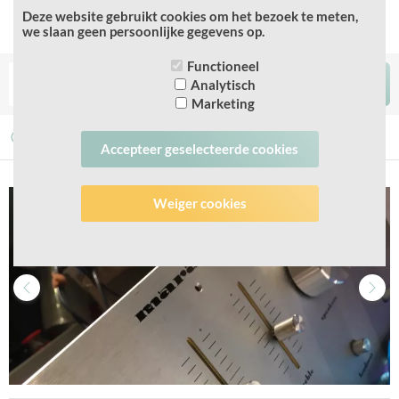
Deze website gebruikt cookies om het bezoek te meten,
we slaan geen persoonlijke gegevens op.
Functioneel
Analytisch
Marketing
Veilige betaling
Snelle service
Snel herstel
Accepteer geselecteerde cookies
Weiger cookies