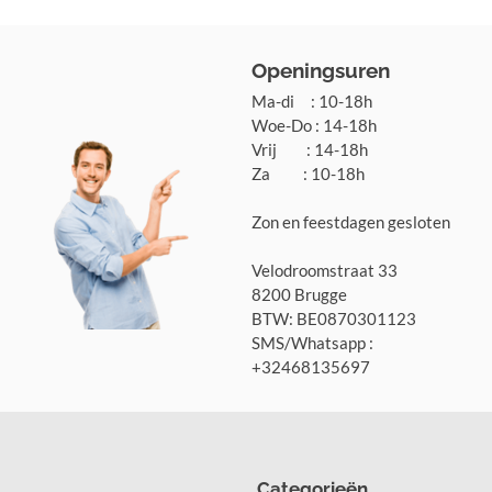
Openingsuren
Ma-di : 10-18h
Woe-Do : 14-18h
Vrij : 14-18h
Za : 10-18h
Zon en feestdagen gesloten
Velodroomstraat 33
8200 Brugge
BTW: BE0870301123
SMS/Whatsapp :
+32468135697
Categorieën