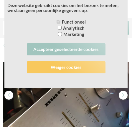
Deze website gebruikt cookies om het bezoek te meten,
we slaan geen persoonlijke gegevens op.
Functioneel
Analytisch
Marketing
Veilige betaling
Snelle service
Snel herstel
Accepteer geselecteerde cookies
Weiger cookies