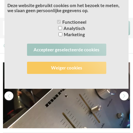
Deze website gebruikt cookies om het bezoek te meten,
we slaan geen persoonlijke gegevens op.
Functioneel
Analytisch
Marketing
Veilige betaling
Snelle service
Snel herstel
Accepteer geselecteerde cookies
Weiger cookies