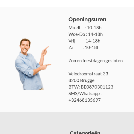
Openingsuren
Ma-di : 10-18h
Woe-Do : 14-18h
Vrij : 14-18h
Za : 10-18h
Zon en feestdagen gesloten
Velodroomstraat 33
8200 Brugge
BTW: BE0870301123
SMS/Whatsapp :
+32468135697
Categorieën